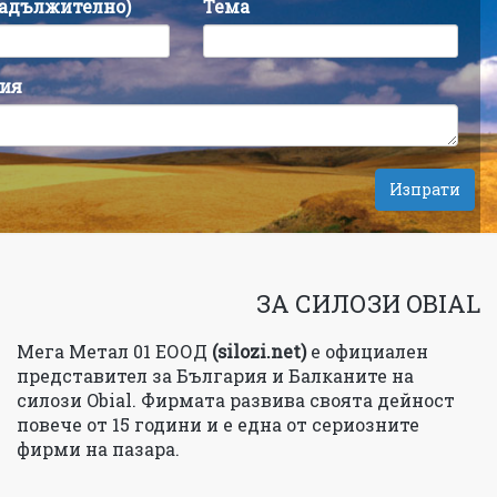
задължително)
Тема
ия
ЗА СИЛОЗИ OBIAL
Мега Метал 01 ЕООД
(silozi.net)
e официален
представител за България и Балканите на
силози Obial. Фирмата развива своята дейност
повече от 15 години и е една от сериозните
фирми на пазара.