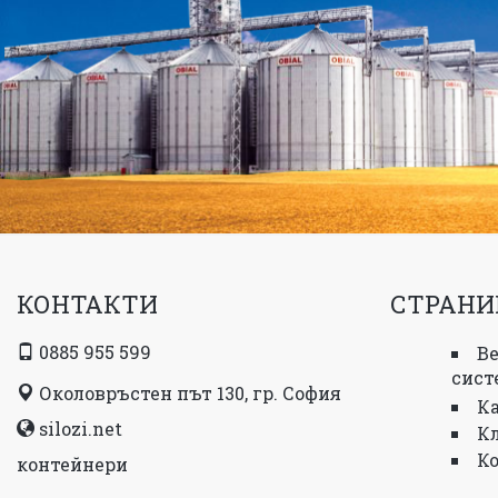
КОНТАКТИ
СТРАНИ
0885 955 599
В
сист
Околовръстен път 130, гр. София
К
silozi.net
К
К
контейнери