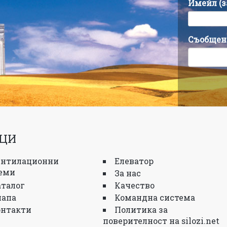
Имейл (
Съобщен
ЦИ
ентилационни
Елеватор
еми
За нас
аталог
Качество
лапа
Командна система
онтакти
Политика за
поверителност на silozi.net