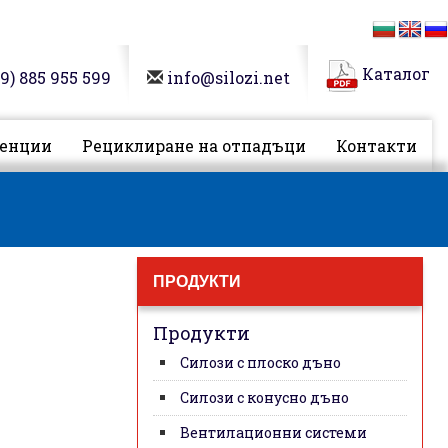
Каталог
9)
885 955 599
info@silozi.net
енции
Рециклиране на отпадъци
Контакти
ПРОДУКТИ
Продукти
Силози с плоско дъно
Силози с конусно дъно
Вентилационни системи