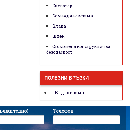
Елеватор
Командна система
Клапа
Шнек
Стоманена конструкция за
безопасност
ПОЛЕЗНИ ВРЪЗКИ
ПВЦ Дограма
дължително)
Телефон