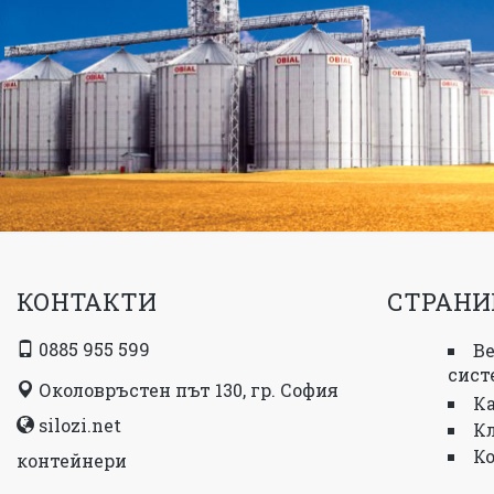
КОНТАКТИ
СТРАНИ
0885 955 599
В
сист
Околовръстен път 130, гр. София
К
silozi.net
К
К
контейнери