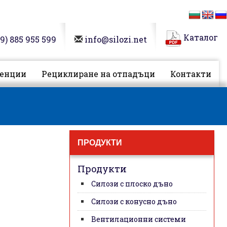
Каталог
9)
885 955 599
info@silozi.net
енции
Рециклиране на отпадъци
Контакти
ПРОДУКТИ
Продукти
Силози с плоско дъно
Силози с конусно дъно
Вентилационни системи