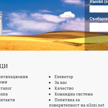
Имейл (
Съобщен
ЦИ
ентилационни
Елеватор
еми
За нас
аталог
Качество
лапа
Командна система
онтакти
Политика за
поверителност на silozi.net